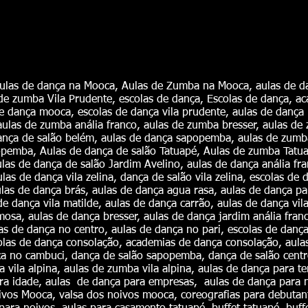
ulas de dança na Mooca, Aulas de Zumba na Mooca, aulas de da
 de zumba Vila Prudente, escolas de dança, Escolas de dança, 
 dança mooca, escolas de dança vila prudente, aulas de dança
 aulas de zumba anália franco, aulas de zumba bresser, aulas d
dança de salão belém, aulas de dança sapopemba, aulas de zum
emba, Aulas de dança de salão Tatuapé, Aulas de zumba Tatuap
las de dança de salão Jardim Avelino, aulas de dança anália fra
ulas de dança vila zelina, dança de salão vila zelina, escolas d
ulas de dança brás, aulas de dança agua rasa, aulas de dança pa
de dança vila matilde, aulas de dança carrão, aulas de dança vil
osa, aulas de dança bresser, aulas de dança jardim anália fran
as de dança no centro, aulas de dança no pari, escolas de danç
colas de dança consolação, academias de dança consolação, aula
 no cambuci, dança de salão sapopemba, dança de salão centro
 vila alpina, aulas de zumba vila alpina, aulas de dança para te
eira idade, aulas de dança para empresas, aulas de dança para 
vos Mooca, valsa dos noivos mooca, coreografias para debutant