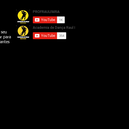
ique
 seu
r para
tantes
 a Academia de Dança Raul Faria desde
nça e apaixonados pelo trabalho com
erentes, Coreografias para noivos e
das as aulas de dança de salão são
rro de São Paulo onde estamos sempre
. Venha nos conhecer, faça uma aula
o Paulo SP Tel: 4171-4949 Whatsapp: