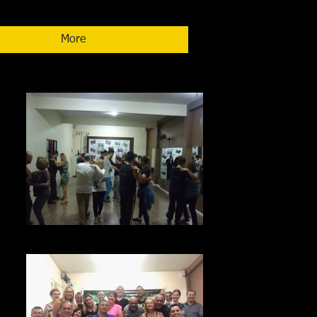
More
P1070584
1)