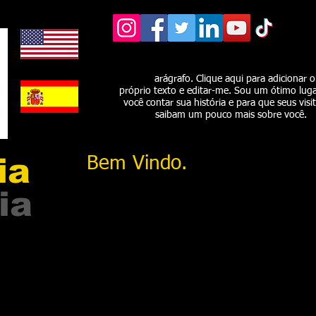
Curta nossas páginas nas Redes Sociais e f
sabendo antes de nossas novidades e
aulas.
arágrafo. Clique aqui para adicionar o
próprio texto e editar-me. Sou um ótimo luga
você contar sua história e para que seus visi
saibam um pouco mais sobre você.
ia
Bem Vindo.
ia
Eleita como a melhor escola de dança de São Paulo,
1990 é dirigida por professores
envolvidos com a da
Aulas de Dança de Salão tendo 20 modalidades dif
debutantes além de apresentações em eventos. To
realizadas em nossa sede na Mooca, tradicional bai
a sua disposição para atender suas expectativas
experimental e se apaixone pela Dança.
Av. Doutor José Higino, 414 03 andar - Mooca - Sã