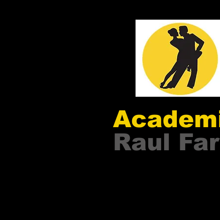
Academ
Raul Far