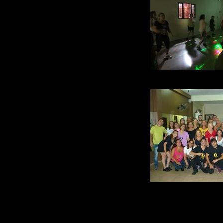
ACADEMIA_DE_DANÇA_
P10703