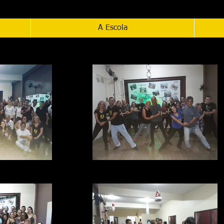
11-99129-0784 /
contato@academiaraulfaria.com.br
A Escola
RAUL_FARIA_(2)
ACADEMIA_DE_DANÇA_RAUL_FARIA_(