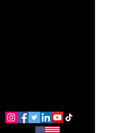
Eleita como a melhor escola de dança de São
Paulo, a Academia de Dança Raul Faria desde
1990 é dirigida por professores
envolvidos com
a dança e apaixonados pelo trabalho com Aulas
de Dança de Salão tendo 20 modalidades
diferentes, Coreografias para noivos e
debutantes além de apresentações em eventos.
Todas as aulas de dança de salão são realizadas
em nossa sede na Mooca, tradicional bairro de
São Paulo onde estamos sempre a sua
disposição para atender suas expectativas.
Venha nos conhecer, faça uma aula experimental
e se apaixone pela Dança.
Av. Doutor José Higino, 414 03 andar - Mooca -
São Paulo SP Tel:
4171-4949
Whatsapp:
11-
99129-0784
/
contato@academiaraulfaria.com.br